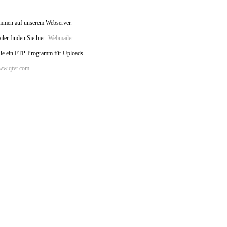
ommen auf unserem Webserver.
er finden Sie hier:
Webmailer
Sie ein FTP-Programm für Uploads.
w.qtvr.com